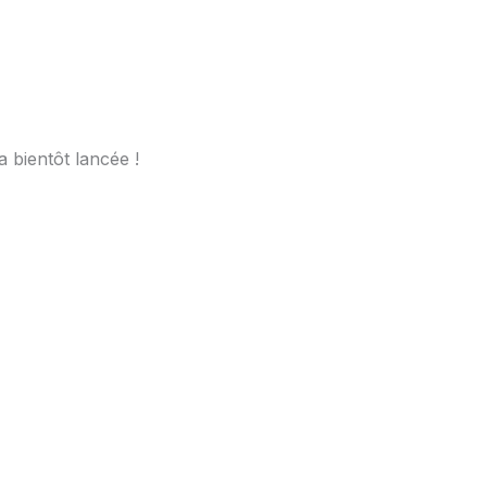
du
Jura
 bientôt lancée !