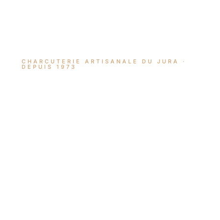
CHARCUTERIE ARTISANALE DU JURA ·
DEPUIS 1973
Le goût
du Jura,