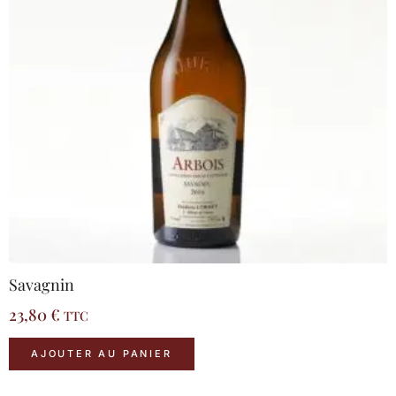
Savagnin
23,80
€
TTC
AJOUTER AU PANIER