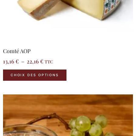
produit
Comté AOP
13,16
€
–
22,16
€
TTC
CHOIX DES OPTIONS