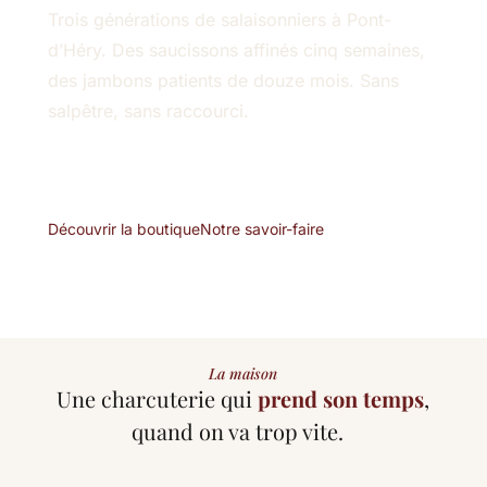
Trois générations de salaisonniers à Pont-
d’Héry. Des saucissons affinés cinq semaines,
des jambons patients de douze mois. Sans
salpêtre, sans raccourci.
Découvrir la boutique
Notre savoir-faire
La maison
Une charcuterie qui
prend son temps
,
quand on va trop vite.