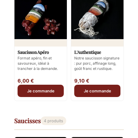
Saucisson Apéro
L'Authentique
Format apéro, fin et
Notre saucisson signature
savoureux, idéal à
: pur porc, affinage long,
trancher à la demande.
goût franc et rustique.
6,00 €
9,10 €
Je commande
Je commande
Saucisses
4 produits