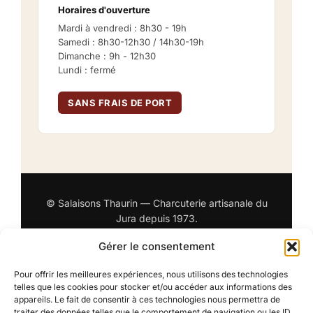
Horaires d'ouverture
Mardi à vendredi : 8h30 - 19h
Samedi : 8h30-12h30 / 14h30-19h
Dimanche : 9h - 12h30
Lundi : fermé
SANS FRAIS DE PORT
© Salaisons Thaurin — Charcuterie artisanale du
Jura depuis 1973.
Site en cours d'amélioration — commandes
Gérer le consentement
ouvertes par
téléphone
et
email
.
Pour offrir les meilleures expériences, nous utilisons des technologies
Mentions légales
·
Politique de confidentialité
telles que les cookies pour stocker et/ou accéder aux informations des
appareils. Le fait de consentir à ces technologies nous permettra de
traiter des données telles que le comportement de navigation ou les ID