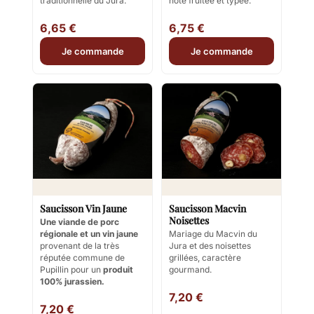
traditionnelle du Jura.
note fruitée et typée.
6,65 €
6,75 €
Je commande
Je commande
Saucisson Vin Jaune
Saucisson Macvin
Noisettes
Une viande de porc
régionale et un vin jaune
Mariage du Macvin du
provenant de la très
Jura et des noisettes
réputée commune de
grillées, caractère
Pupillin pour un
produit
gourmand.
100% jurassien.
7,20 €
7,20 €