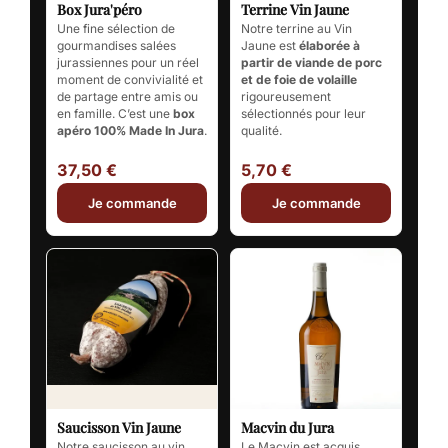
Box Jura'péro
Terrine Vin Jaune
Une fine sélection de
Notre terrine au Vin
gourmandises salées
Jaune est
élaborée à
jurassiennes pour un réel
partir de viande de porc
moment de convivialité et
et de foie de volaille
de partage entre amis ou
rigoureusement
en famille. C’est une
box
sélectionnés pour leur
apéro 100% Made In Jura
.
qualité.
37,50 €
5,70 €
Je commande
Je commande
Saucisson Vin Jaune
Macvin du Jura
Notre saucisson au vin
Le Macvin est acquis